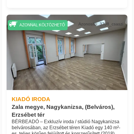
Azonosító: 3708_csaszi
AZONNAL KÖLTÖZHETŐ
KIADÓ IRODA
Zala megye, Nagykanizsa, (Belváros),
Erzsébet tér
BÉRBEADÓ – Exkluzív iroda / stúdió Nagykanizsa
belvárosában, az Erzsébet téren Kiadó egy 140 m²-
es, teljes körűen felújított és korszerűsített (2018),