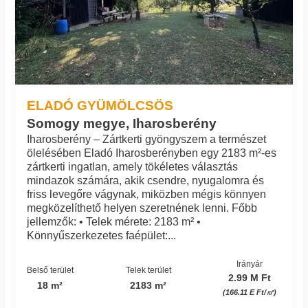
ELADÓ GYÜMÖLCSÖS
Somogy megye, Iharosberény
Iharosberény – Zártkerti gyöngyszem a természet
ölelésében Eladó Iharosberényben egy 2183 m²-es
zártkerti ingatlan, amely tökéletes választás
mindazok számára, akik csendre, nyugalomra és
friss levegőre vágynak, miközben mégis könnyen
megközelíthető helyen szeretnének lenni. Főbb
jellemzők: • Telek mérete: 2183 m² •
Könnyűszerkezetes faépület:...
Irányár
Belső terület
Telek terület
2.99 M Ft
18 m²
2183 m²
(166.11 E Ft/㎡)