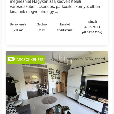
megnéznie! Nagykanizsa kedvelt Keleti
városrészében, csendes, parkosított környezetben
kínálunk megvételre egy ...
Irányár
Belső terület
Szobák
Emelet
43.5 M Ft
70 m²
2+2
földszint
(621.43 E Ft/㎡)
Azonosító: 3756_csaszi
ÁRCSÖKKENÉS!