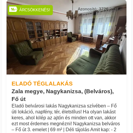
Azonosító: 3726_csaszi
ÁRCSÖKKENÉS!
ELADÓ TÉGLALAKÁS
Zala megye, Nagykanizsa, (Belváros),
Fő út
Eladó belvárosi lakás Nagykanizsa szívében – Fő
úti lokáció, napfény, tér, életstílus! Ha olyan lakást
keres, ahol kilép az ajtón és minden ott van, akkor
ezt most érdemes megnézni! Nagykanizsa belváros
– Fő út 3. emelet | 69 m² | Déli tájolás Amit kap: - 2