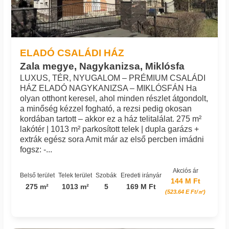
ELADÓ CSALÁDI HÁZ
Zala megye, Nagykanizsa, Miklósfa
LUXUS, TÉR, NYUGALOM – PRÉMIUM CSALÁDI
HÁZ ELADÓ NAGYKANIZSA – MIKLÓSFÁN Ha
olyan otthont keresel, ahol minden részlet átgondolt,
a minőség kézzel fogható, a rezsi pedig okosan
kordában tartott – akkor ez a ház telitalálat. 275 m²
lakótér | 1013 m² parkosított telek | dupla garázs +
extrák egész sora Amit már az első percben imádni
fogsz: -...
Akciós ár
Belső terület
Telek terület
Szobák
Eredeti irányár
144 M Ft
275 m²
1013 m²
5
169 M Ft
(523.64 E Ft/㎡)