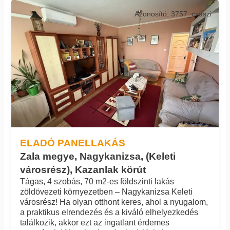
Azonosító: 3757_csaszi
ELADÓ PANELLAKÁS
Zala megye, Nagykanizsa, (Keleti
városrész), Kazanlak körút
Tágas, 4 szobás, 70 m2-es földszinti lakás
zöldövezeti környezetben – Nagykanizsa Keleti
városrész! Ha olyan otthont keres, ahol a nyugalom,
a praktikus elrendezés és a kiváló elhelyezkedés
találkozik, akkor ezt az ingatlant érdemes