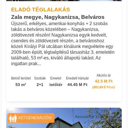
ELADÓ TÉGLALAKÁS
Zala megye, Nagykanizsa, Belváros
Újszerű, erkélyes, amerikai-konyhás + 2 szobás
lakás a belváros közelében – Nagykanizsa,
zöldövezeti részén! Nagykanizsa egyik kedvelt,
csendes és zöldövezeti részén, a belvároshoz
közeli Királyi Pál utcában kínálunk megvételre egy
2009-ben épült, téglaépítésű társasház 3. emeletén
található, 53 m²-es, kiváló állapotú lakást. Az
ingatlan prak...
Akciós ár
Belső terület
Szobák
Emelet
Eredeti irányár
42.5 M Ft
53 m²
2+1
tetőtér
44.45 M Ft
(801.89 E Ft/㎡)
Azonosító: 3755_csaszi
KÉTGENERÁCIÓS!