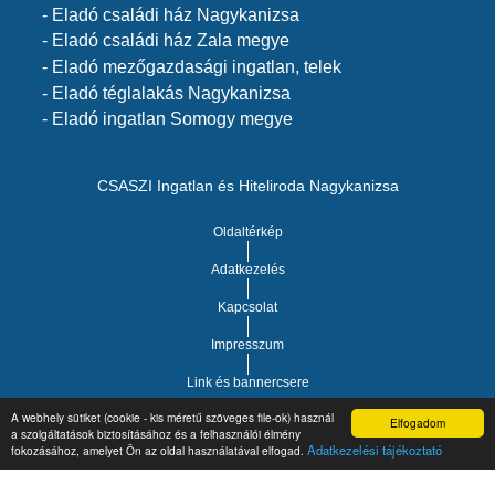
- Eladó családi ház Nagykanizsa
- Eladó családi ház Zala megye
- Eladó mezőgazdasági ingatlan, telek
- Eladó téglalakás Nagykanizsa
- Eladó ingatlan Somogy megye
CSASZI Ingatlan és Hiteliroda Nagykanizsa
Oldaltérkép
Adatkezelés
Kapcsolat
Impresszum
Link és bannercsere
A webhely sütiket (cookie - kis méretű szöveges file-ok) használ
Elfogadom
a szolgáltatások biztosításához és a felhasználói élmény
Vár-Köz Kft. - Ingatlan nyilvántartó, ügyviteli és
Copyright © 2021.
Adatkezelési tájékoztató
fokozásához, amelyet Ön az oldal használatával elfogad.
adminisztrációs szoftver