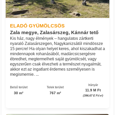
ELADÓ GYÜMÖLCSÖS
Zala megye, Zalasárszeg, Kánnár tető
Kis ház, nagy élmények – hangulatos zártkerti
nyaraló Zalasárszegen, Nagykanizsától mindössze
15 percre! Ha olyan helyet keres, ahol kiszakadhat a
mindennapok rohanásából, madárcsicsergésre
ébredhet, megtermelheti saját gyümölcsét, vagy
egyszerűen csak élvezheti a természet nyugalmát,
akkor ezt az ingatlant érdemes személyesen is
megismernie. ...
Irányár
Belső terület
Telek terület
11.9 M Ft
30 m²
767 m²
(396.67 E Ft/㎡)