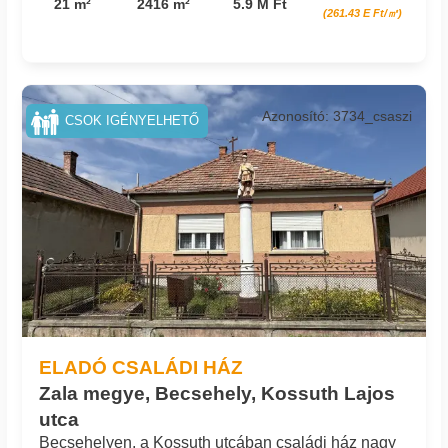
21 m²
2416 m²
5.9 M Ft
(261.43 E Ft/㎡)
Azonosító: 3734_csaszi
CSOK IGÉNYELHETŐ
ELADÓ CSALÁDI HÁZ
Zala megye, Becsehely, Kossuth Lajos
utca
Becsehelyen, a Kossuth utcában családi ház nagy