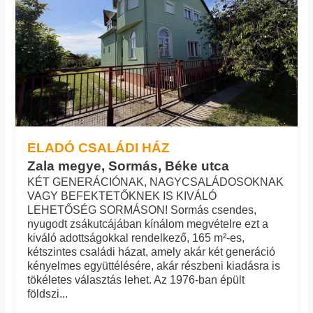
ELADÓ CSALÁDI HÁZ
Zala megye, Sormás, Béke utca
KÉT GENERÁCIÓNAK, NAGYCSALÁDOSOKNAK
VAGY BEFEKTETŐKNEK IS KIVÁLÓ
LEHETŐSÉG SORMÁSON! Sormás csendes,
nyugodt zsákutcájában kínálom megvételre ezt a
kiváló adottságokkal rendelkező, 165 m²-es,
kétszintes családi házat, amely akár két generáció
kényelmes együttélésére, akár részbeni kiadásra is
tökéletes választás lehet. Az 1976-ban épült
földszi...