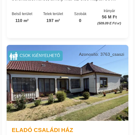
Irányár
Belső terület
Telek terület
Szobák
56 M Ft
110 m²
197 m²
0
(509.09 E Ft/㎡)
Azonosító: 3763_csaszi
CSOK IGÉNYELHETŐ
ELADÓ CSALÁDI HÁZ