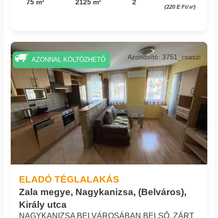
75 m²
2125 m²
2
(220 E Ft/㎡)
Azonosító: 3751_csaszi
AZONNAL KÖLTÖZHETŐ
ELADÓ TÉGLALAKÁS
Zala megye, Nagykanizsa, (Belváros),
Király utca
NAGYKANIZSA BELVÁROSÁBAN BELSŐ, ZÁRT