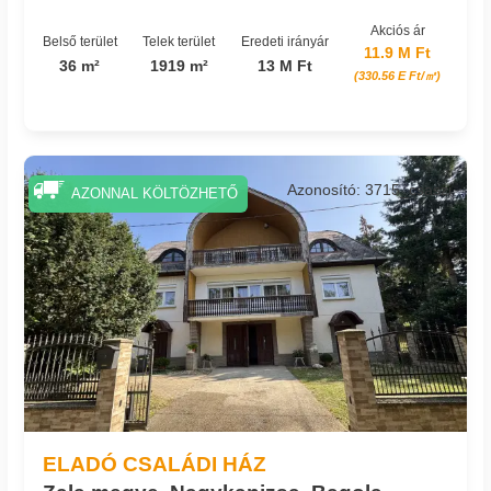
Akciós ár
Belső terület
Telek terület
Eredeti irányár
11.9 M Ft
36 m²
1919 m²
13 M Ft
(330.56 E Ft/㎡)
Azonosító: 3715_csaszi
AZONNAL KÖLTÖZHETŐ
ELADÓ CSALÁDI HÁZ