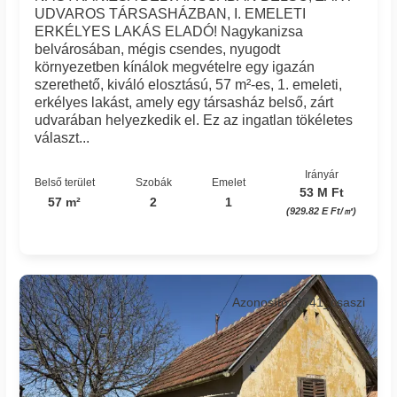
UDVAROS TÁRSASHÁZBAN, I. EMELETI
ERKÉLYES LAKÁS ELADÓ! Nagykanizsa
belvárosában, mégis csendes, nyugodt
környezetben kínálok megvételre egy igazán
szerethető, kiváló elosztású, 57 m²-es, 1. emeleti,
erkélyes lakást, amely egy társasház belső, zárt
udvarában helyezkedik el. Ez az ingatlan tökéletes
választ...
Irányár
Belső terület
Szobák
Emelet
53 M Ft
57 m²
2
1
(929.82 E Ft/㎡)
Azonosító: 3741_csaszi