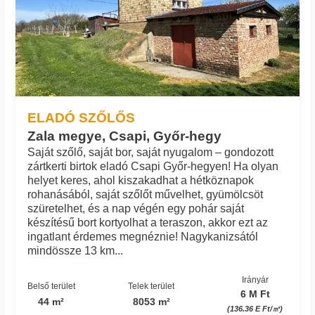
ELADÓ SZŐLŐS
Zala megye, Csapi, Győr-hegy
Saját szőlő, saját bor, saját nyugalom – gondozott
zártkerti birtok eladó Csapi Győr-hegyen! Ha olyan
helyet keres, ahol kiszakadhat a hétköznapok
rohanásából, saját szőlőt művelhet, gyümölcsöt
szüretelhet, és a nap végén egy pohár saját
készítésű bort kortyolhat a teraszon, akkor ezt az
ingatlant érdemes megnéznie! Nagykanizsától
mindössze 13 km...
Irányár
Belső terület
Telek terület
6 M Ft
44 m²
8053 m²
(136.36 E Ft/㎡)