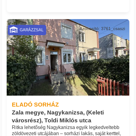
Azonosító: 3761_csaszi
GARÁZZSAL
ELADÓ SORHÁZ
Zala megye, Nagykanizsa, (Keleti
városrész), Toldi Miklós utca
Ritka lehetőség Nagykanizsa egyik legkedveltebb
zöldövezeti utcájában – sorházi lakás, saját kerttel,