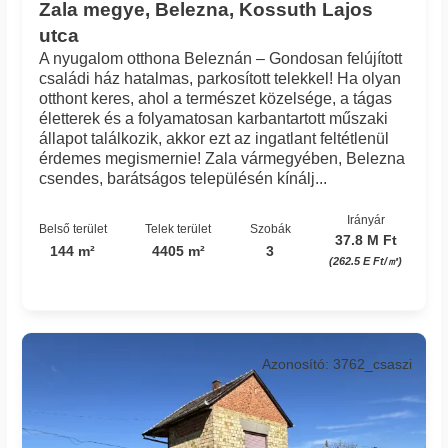
Zala megye, Belezna, Kossuth Lajos
utca
A nyugalom otthona Beleznán – Gondosan felújított
családi ház hatalmas, parkosított telekkel! Ha olyan
otthont keres, ahol a természet közelsége, a tágas
életterek és a folyamatosan karbantartott műszaki
állapot találkozik, akkor ezt az ingatlant feltétlenül
érdemes megismernie! Zala vármegyében, Belezna
csendes, barátságos településén kínálj...
Irányár
Belső terület
Telek terület
Szobák
37.8 M Ft
144 m²
4405 m²
3
(262.5 E Ft/㎡)
Azonosító: 3762_csaszi