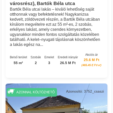
városrész), Bartók Béla utca
Bartók Béla utcai lakás – kiváló lehetőség saját
otthonnak vagy befektetésnek! Nagykanizsa
kedvelt, zöldövezeti részén, a Bartók Béla utcában
kínálom megvételre ezt az 55 m²-es, 2 szobás,
erkélyes lakást, amely csendes környezetben,
ugyanakkor minden fontos szolgáltatás közelében
található. A kelet–nyugati tájolásnak köszönhetően
a lakás egész na...
Akciós ár
Belső terület
Szobák
Emelet
Eredeti irányár
25.6 M Ft
55 m²
2
3
26.5 M Ft
(465.45 E Ft/㎡)
Azonosító: 3752_csaszi
AZONNAL KÖLTÖZHETŐ