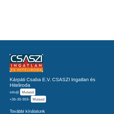
Kárpáti Csaba E.V. CSASZI Ingatlan és
Hiteliroda
info@
Mutasd
+36-30-959-
Mutasd
További kínálatunk