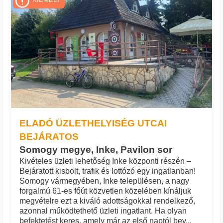
KIEMELT
ELADÓ ÜZLETHELYISÉG UTCAI
BEJÁRATOS
Somogy megye, Inke, Pavilon sor
Kivételes üzleti lehetőség Inke központi részén –
Bejáratott kisbolt, trafik és lottózó egy ingatlanban!
Somogy vármegyében, Inke településen, a nagy
forgalmú 61-es főút közvetlen közelében kínáljuk
megvételre ezt a kiváló adottságokkal rendelkező,
azonnal működtethető üzleti ingatlant. Ha olyan
befektetést keres, amely már az első naptól bev...