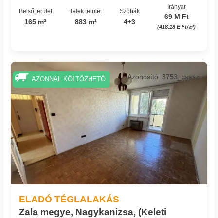
Irányár
Belső terület
Telek terület
Szobák
69 M Ft
165 m²
883 m²
4+3
(418.18 E Ft/㎡)
Azonosító: 3753_csaszi
AZONNAL KÖLTÖZHETŐ
ELADÓ TÉGLALAKÁS
Zala megye, Nagykanizsa, (Keleti