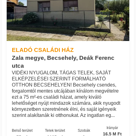
ELADÓ CSALÁDI HÁZ
Zala megye, Becsehely, Deák Ferenc
utca
VIDÉKI NYUGALOM, TÁGAS TELEK, SAJÁT
ELKÉPZELÉSEI SZERINT FORMÁLHATÓ
OTTHON BECSEHELYEN! Becsehely csendes,
forgalomtól mentes utcájában kínálom megvételre
ezt a 75 m²-es családi házat, amely kiváló
lehetőséget nyújt mindazok számára, akik nyugodt
környezetben szeretnének élni, és saját igényeik
szerint alakítanák ki otthonukat. Az ingatlan eg...
Irányár
Belső terület
Telek terület
Szobák
16.5 M Ft