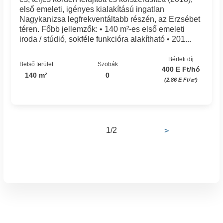
első emeleti, igényes kialakítású ingatlan
Nagykanizsa legfrekventáltabb részén, az Erzsébet
téren. Főbb jellemzők: • 140 m²-es első emeleti
iroda / stúdió, sokféle funkcióra alakítható • 201...
Bérleti díj
Belső terület
Szobák
400 E Ft/hó
140 m²
0
(2.86 E Ft/㎡)
1/2
>