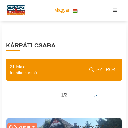
Magyar
KÁRPÁTI CSABA
31 találat
SZŰRŐK

Ingatlankereső
1/2
>
Azonosító: 3765_csaszi