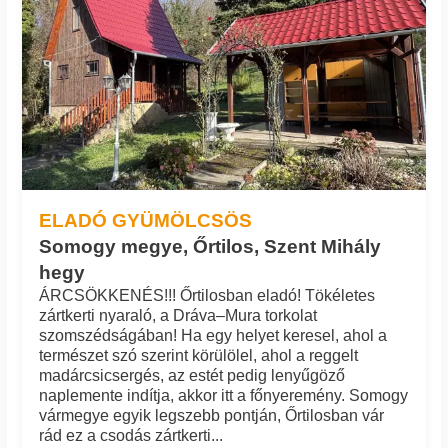
ELADÓ GYÜMÖLCSÖS
Somogy megye, Őrtilos, Szent Mihály
hegy
ÁRCSÖKKENÉS!!! Őrtilosban eladó! Tökéletes
zártkerti nyaraló, a Dráva–Mura torkolat
szomszédságában! Ha egy helyet keresel, ahol a
természet szó szerint körülölel, ahol a reggelt
madárcsicsergés, az estét pedig lenyűgöző
naplemente indítja, akkor itt a főnyeremény. Somogy
vármegye egyik legszebb pontján, Őrtilosban vár
rád ez a csodás zártkerti...