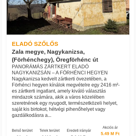
ELADÓ SZŐLŐS
Zala megye, Nagykanizsa,
(Förhénchegy), Öregförhénc út
PANORÁMÁS ZÁRTKERT ELADÓ
NAGYKANIZSÁN – A FÖRHÉNCI HEGYEN
Nagykanizsa kedvelt zártkerti övezetében, a
Förhénci hegyen kínálok megvételre egy 2416 m²-
es zártkerti ingatlant, amely kiváló választás
mindazok számára, akik a város közelében
szeretnének egy nyugodt, természetközeli helyet,
saját kis birtokot, hétvégi pihenőhelyet vagy
gazdálkodásra a...
Akciós ár
Belső terület
Telek terület
Eredeti irányár
5.49 M Ft