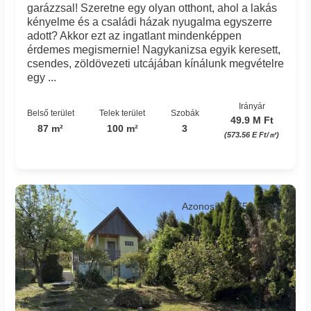
garázzsal! Szeretne egy olyan otthont, ahol a lakás
kényelme és a családi házak nyugalma egyszerre
adott? Akkor ezt az ingatlant mindenképpen
érdemes megismernie! Nagykanizsa egyik keresett,
csendes, zöldövezeti utcájában kínálunk megvételre
egy ...
Irányár
Belső terület
Telek terület
Szobák
49.9 M Ft
87 m²
100 m²
3
(573.56 E Ft/㎡)
Azonosító: 3758_csaszi