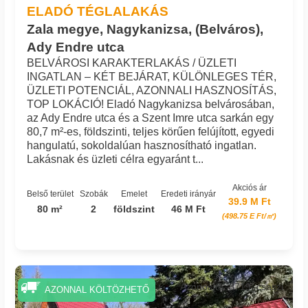
ELADÓ TÉGLALAKÁS
Zala megye, Nagykanizsa, (Belváros),
Ady Endre utca
BELVÁROSI KARAKTERLAKÁS / ÜZLETI
INGATLAN – KÉT BEJÁRAT, KÜLÖNLEGES TÉR,
ÜZLETI POTENCIÁL, AZONNALI HASZNOSÍTÁS,
TOP LOKÁCIÓ! Eladó Nagykanizsa belvárosában,
az Ady Endre utca és a Szent Imre utca sarkán egy
80,7 m²-es, földszinti, teljes körűen felújított, egyedi
hangulatú, sokoldalúan hasznosítható ingatlan.
Lakásnak és üzleti célra egyaránt t...
Akciós ár
Belső terület
Szobák
Emelet
Eredeti irányár
39.9 M Ft
80 m²
2
földszint
46 M Ft
(498.75 E Ft/㎡)
Azonosító: 3719_csaszi
AZONNAL KÖLTÖZHETŐ