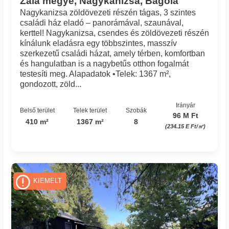
Zala megye, Nagykanizsa, Bagola
Nagykanizsa zöldövezeti részén tágas, 3 szintes
családi ház eladó – panorámával, szaunával,
kerttel! Nagykanizsa, csendes és zöldövezeti részén
kínálunk eladásra egy többszintes, masszív
szerkezetű családi házat, amely térben, komfortban
és hangulatban is a nagybetűs otthon fogalmát
testesíti meg. Alapadatok •Telek: 1367 m²,
gondozott, zöld...
Irányár
Belső terület
Telek terület
Szobák
96 M Ft
410 m²
1367 m²
8
(234.15 E Ft/㎡)
Azonosító: 3712_csaszi
KIEMELT