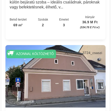
külön bejáratú szoba – ideális családnak, pároknak
vagy befektetésnek, élhető, v...
Irányár
Belső terület
Szobák
Emelet
36.9 M Ft
69 m²
2
3
(534.78 E Ft/㎡)
Azonosító: 3724_csaszi
AZONNAL KÖLTÖZHETŐ