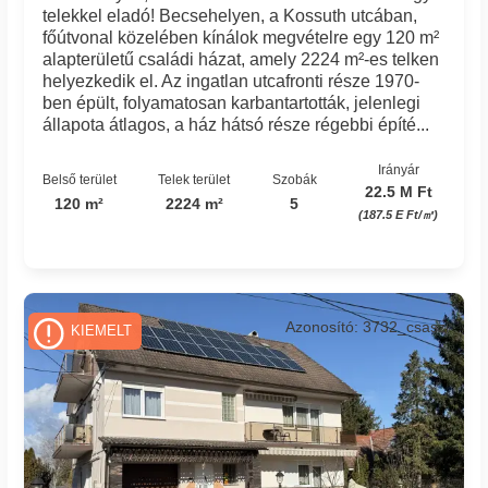
telekkel eladó! Becsehelyen, a Kossuth utcában,
főútvonal közelében kínálok megvételre egy 120 m²
alapterületű családi házat, amely 2224 m²-es telken
helyezkedik el. Az ingatlan utcafronti része 1970-
ben épült, folyamatosan karbantartották, jelenlegi
állapota átlagos, a ház hátsó része régebbi építé...
Irányár
Belső terület
Telek terület
Szobák
22.5 M Ft
120 m²
2224 m²
5
(187.5 E Ft/㎡)
Azonosító: 3732_csaszi
KIEMELT