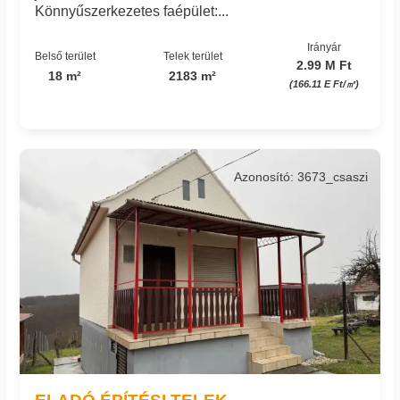
Könnyűszerkezetes faépület:...
Irányár
Belső terület
Telek terület
2.99 M Ft
18 m²
2183 m²
(166.11 E Ft/㎡)
Azonosító: 3673_csaszi