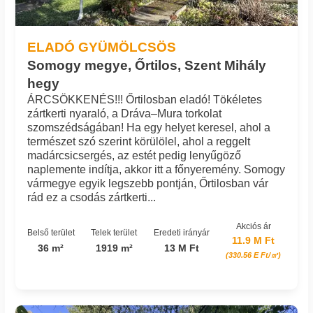
ELADÓ GYÜMÖLCSÖS
Somogy megye, Őrtilos, Szent Mihály
hegy
ÁRCSÖKKENÉS!!! Őrtilosban eladó! Tökéletes
zártkerti nyaraló, a Dráva–Mura torkolat
szomszédságában! Ha egy helyet keresel, ahol a
természet szó szerint körülölel, ahol a reggelt
madárcsicsergés, az estét pedig lenyűgöző
naplemente indítja, akkor itt a főnyeremény. Somogy
vármegye egyik legszebb pontján, Őrtilosban vár
rád ez a csodás zártkerti...
Akciós ár
Belső terület
Telek terület
Eredeti irányár
11.9 M Ft
36 m²
1919 m²
13 M Ft
(330.56 E Ft/㎡)