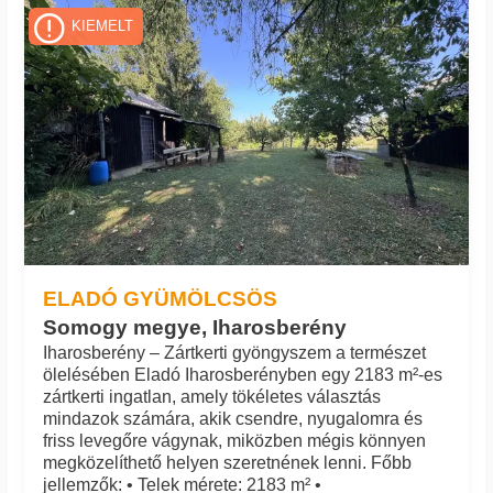
Azonosító: 3712_csaszi
KIEMELT
ELADÓ GYÜMÖLCSÖS
Somogy megye, Iharosberény
Iharosberény – Zártkerti gyöngyszem a természet
ölelésében Eladó Iharosberényben egy 2183 m²-es
zártkerti ingatlan, amely tökéletes választás
mindazok számára, akik csendre, nyugalomra és
friss levegőre vágynak, miközben mégis könnyen
megközelíthető helyen szeretnének lenni. Főbb
jellemzők: • Telek mérete: 2183 m² •