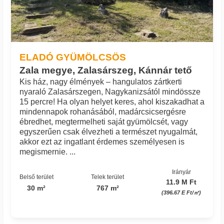
ELADÓ GYÜMÖLCSÖS
Zala megye, Zalasárszeg, Kánnár tető
Kis ház, nagy élmények – hangulatos zártkerti
nyaraló Zalasárszegen, Nagykanizsától mindössze
15 percre! Ha olyan helyet keres, ahol kiszakadhat a
mindennapok rohanásából, madárcsicsergésre
ébredhet, megtermelheti saját gyümölcsét, vagy
egyszerűen csak élvezheti a természet nyugalmát,
akkor ezt az ingatlant érdemes személyesen is
megismernie. ...
Irányár
Belső terület
Telek terület
11.9 M Ft
30 m²
767 m²
(396.67 E Ft/㎡)