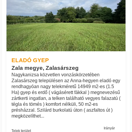
ELADÓ GYEP
Zala megye, Zalasárszeg
Nagykanizsa közvetlen vonzáskörzetében
Zalasárszeg településen az Anna-hegyen eladó egy
rendhagyóan nagy telekméretű 14949 m2-es (1.5
Ha) gyep és erdő ( vágásérett fákkal ) megnevezésű
zártkerti ingatlan, a telken található vegyes falazatú (
tégla és tömés ) komfort nélküli, 50 m2-es
présházzal. Szilárd burkolatú úton ( aszfaltos út )
megközelíthet...
Irányár
Telek terület