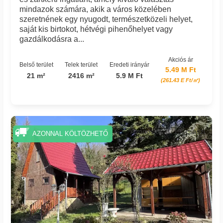
mindazok számára, akik a város közelében
szeretnének egy nyugodt, természetközeli helyet,
saját kis birtokot, hétvégi pihenőhelyet vagy
gazdálkodásra a...
Akciós ár
Belső terület
Telek terület
Eredeti irányár
5.49 M Ft
21 m²
2416 m²
5.9 M Ft
(261.43 E Ft/㎡)
Azonosító: 3719_csaszi
AZONNAL KÖLTÖZHETŐ