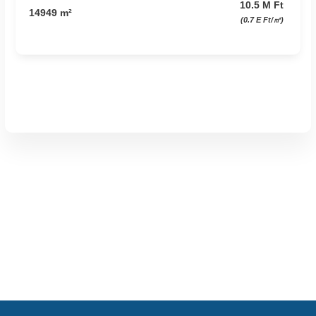
10.5 M Ft
14949 m²
(0.7 E Ft/㎡)