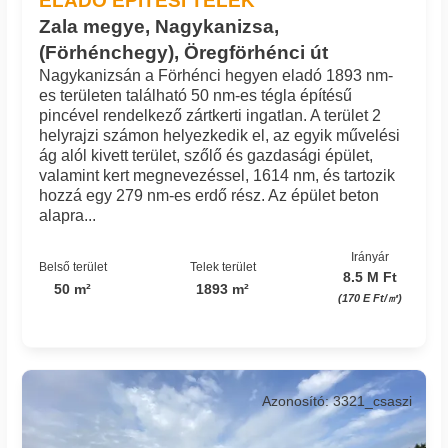
ELADÓ ÉPÍTÉSI TELEK
Zala megye, Nagykanizsa,
(Förhénchegy), Öregförhénci út
Nagykanizsán a Förhénci hegyen eladó 1893 nm-
es területen található 50 nm-es tégla építésű
pincével rendelkező zártkerti ingatlan. A terület 2
helyrajzi számon helyezkedik el, az egyik művelési
ág alól kivett terület, szőlő és gazdasági épület,
valamint kert megnevezéssel, 1614 nm, és tartozik
hozzá egy 279 nm-es erdő rész. Az épület beton
alapra...
Irányár
Belső terület
Telek terület
8.5 M Ft
50 m²
1893 m²
(170 E Ft/㎡)
Azonosító: 3321_csaszi