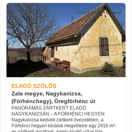
Azonosító: 3741_csaszi
ELADÓ SZŐLŐS
Zala megye, Nagykanizsa,
(Förhénchegy), Öregförhénc út
PANORÁMÁS ZÁRTKERT ELADÓ
NAGYKANIZSÁN – A FÖRHÉNCI HEGYEN
Nagykanizsa kedvelt zártkerti övezetében, a
Förhénci hegyen kínálok megvételre egy 2416 m²-
es zártkerti ingatlant, amely kiváló választás