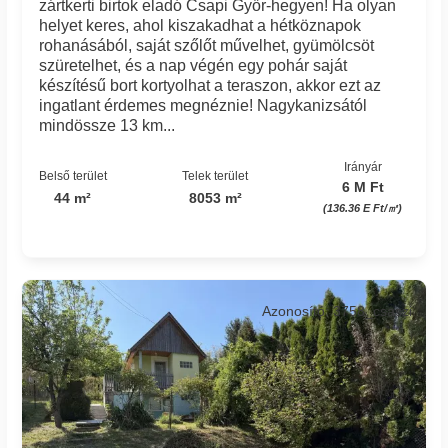
zártkerti birtok eladó Csapi Győr-hegyen! Ha olyan
helyet keres, ahol kiszakadhat a hétköznapok
rohanásából, saját szőlőt művelhet, gyümölcsöt
szüretelhet, és a nap végén egy pohár saját
készítésű bort kortyolhat a teraszon, akkor ezt az
ingatlant érdemes megnéznie! Nagykanizsától
mindössze 13 km...
Irányár
Belső terület
Telek terület
6 M Ft
44 m²
8053 m²
(136.36 E Ft/㎡)
Azonosító: 3758_csaszi