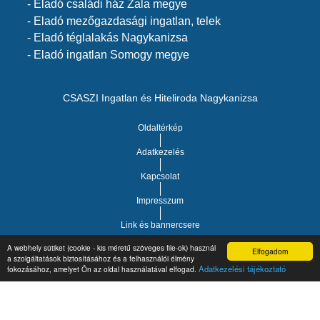
- Eladó családi ház Zala megye
- Eladó mezőgazdasági ingatlan, telek
- Eladó téglalakás Nagykanizsa
- Eladó ingatlan Somogy megye
CSASZI Ingatlan és Hiteliroda Nagykanizsa
Oldaltérkép
Adatkezelés
Kapcsolat
Impresszum
Link és bannercsere
A webhely sütiket (cookie - kis méretű szöveges file-ok) használ
Elfogadom
a szolgáltatások biztosításához és a felhasználói élmény
Vár-Köz Kft. - Ingatlan nyilvántartó, ügyviteli és
Copyright © 2021.
Adatkezelési tájékoztató
fokozásához, amelyet Ön az oldal használatával elfogad.
adminisztrációs szoftver