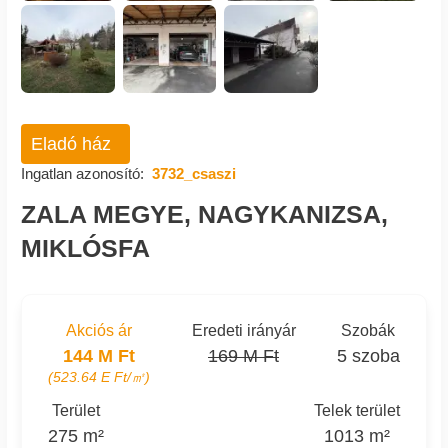
Eladó ház
Ingatlan azonosító:
3732_csaszi
ZALA MEGYE, NAGYKANIZSA,
MIKLÓSFA
Akciós ár
Eredeti irányár
Szobák
144 M Ft
169 M Ft
5 szoba
(523.64 E Ft/㎡)
Terület
Telek terület
275 m²
1013 m²