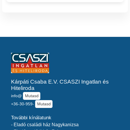
Kárpáti Csaba E.V. CSASZI Ingatlan és
Hiteliroda
info@
Mutasd
+36-30-959-
Mutasd
További kínálatunk
- Eladó családi ház Nagykanizsa