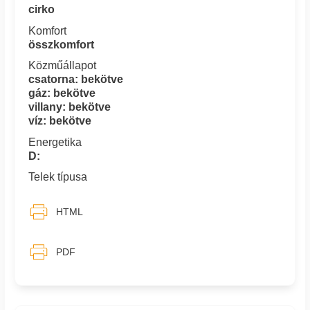
cirko
Komfort
összkomfort
Közműállapot
csatorna: bekötve
gáz: bekötve
villany: bekötve
víz: bekötve
Energetika
D:
Telek típusa
HTML
PDF