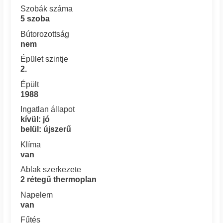
Szobák száma
5 szoba
Bútorozottság
nem
Épület szintje
2.
Épült
1988
Ingatlan állapot
kívül: jó
belül: újszerű
Klíma
van
Ablak szerkezete
2 rétegű thermoplan
Napelem
van
Fűtés