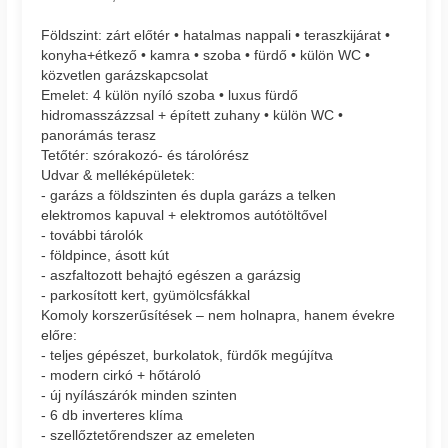
Földszint: zárt előtér • hatalmas nappali • teraszkijárat •
konyha+étkező • kamra • szoba • fürdő • külön WC •
közvetlen garázskapcsolat
Emelet: 4 külön nyíló szoba • luxus fürdő
hidromasszázzsal + épített zuhany • külön WC •
panorámás terasz
Tetőtér: szórakozó- és tárolórész
Udvar & melléképületek:
- garázs a földszinten és dupla garázs a telken
elektromos kapuval + elektromos autótöltővel
- további tárolók
- földpince, ásott kút
- aszfaltozott behajtó egészen a garázsig
- parkosított kert, gyümölcsfákkal
Komoly korszerűsítések – nem holnapra, hanem évekre
előre:
- teljes gépészet, burkolatok, fürdők megújítva
- modern cirkó + hőtároló
- új nyílászárók minden szinten
- 6 db inverteres klíma
- szellőztetőrendszer az emeleten