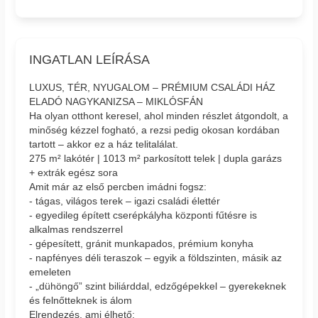
INGATLAN LEÍRÁSA
LUXUS, TÉR, NYUGALOM – PRÉMIUM CSALÁDI HÁZ
ELADÓ NAGYKANIZSA – MIKLÓSFÁN
Ha olyan otthont keresel, ahol minden részlet átgondolt, a
minőség kézzel fogható, a rezsi pedig okosan kordában
tartott – akkor ez a ház telitalálat.
275 m² lakótér | 1013 m² parkosított telek | dupla garázs
+ extrák egész sora
Amit már az első percben imádni fogsz:
- tágas, világos terek – igazi családi élettér
- egyedileg épített cserépkályha központi fűtésre is
alkalmas rendszerrel
- gépesített, gránit munkapados, prémium konyha
- napfényes déli teraszok – egyik a földszinten, másik az
emeleten
- „dühöngő” szint biliárddal, edzőgépekkel – gyerekeknek
és felnőtteknek is álom
Elrendezés, ami élhető: