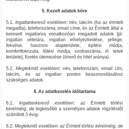
5. Kezelt adatok köre
5.1.
Ingatlankereső esetében:
név, lakcím (ha az érintett
megadta), telefonszáma, email címe, és az Érintett által a
keresett ingatlanra vonatkozóan megadott adatok [pl.
ingatlan vételára, ingatlan elhelyezkedése, jellege,
fekvése, hasznos alapterülete, építési módja,
komfortfokozata, fűtési módja, szobaszáma, ill. telek
területe], fizetés ütemezése (önerő és hitel aránya).
5.2.
Megtekintő esetében:
név, telefonszám, email cím,
lakcím, és az ingatlan pontos beazonosításához
szükséges adatok.
6. Az adatkezelés időtartama
6.1.
Ingatlankereső esetében:
az Érintett törlési
kérelméig, de legkésőbb a személyes adatok rögzítéstől
számított 3 évig.
6.2.
Megtekintő esetében: az Érintett törlési kérelméig, de