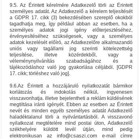
9.5. Az Érintett kérelmére Adatkezelő törli az Érintett
személyes adatát. Az Adatkezelő a kérelem teljesítését
a GDPR 17. cikk (3) bekezdésében szereplő okokból
tagadhatja meg, így például abban az esetben, ha a
személyes adatok jogi igény előterjesztéséhez,
érvényesítéséhez szükségesek, vagy a személyes
adatok kezelését előíró, az Adatkezelőre alkalmazandó
uniós vagy tagállami jog szerinti kötelezettség
teljesítése, illetve közérdekből, vagy a
véleménynyilvánítás szabadságához és a
tájékozódáshoz való jog gyakorlása céljából. [GDPR
17. cikk; törléshez való jog].
9.6.Az Érintett a hozzájáruló nyilatkozatát bármikor
korlátozás és indokolás nélkül, ingyenesen
visszavonhatja. illetve bejelentheti a reklám küldésének
megtiltása iránti igényét. Ebben az esetben az Érintett
nevét és minden egyéb személyes adatát Adatkezelő
haladéktalanul törli a nyilvántartásból. A visszavonó
nyilatkozat megtételére mind postai úton, Adatkezelő
székhelyére küldött levél útján, mind pedig
info@csaszi.com
elektronikusan az
e-mail címre