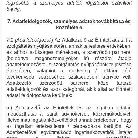
legkésőbb a személyes adatok rögzítéstől számított
5 évig.
7. Adatfeldolgozók, személyes adatok továbbítása és
közzététele
7.1 [Adatfeldolgozók]
Az Adatkezelő az Érintett adatait a
szolgáltatás nyújtása során, annak teljesítése érdekében,
és ahhoz szükséges mértékben, a szerződött partnerei
(beleértve magánszemélyeket is) részére átadja
adatfeldolgozásra. A szolgáltatás nyújtásának teljesítése
érdekében, valamint a marketing / reklám célú
tevékenység végzéséhez szükségesen igénybe vett,
Adatkezelő szerződött partnerei közé tartozó
adatfeldolgozók és azok kategóriái, akik által az Érintett
adatai feldolgozásra kerülnek:
a.) Adatkezelő az Érintettek és az ingatlan adatait
megoszthatja a saját ügynökeivel, közreműködőivel,
illetve más ingatlanközvetítőkkel annak érdekében, hogy
az ingatlan értékesítésre / bérbeadásra kerüljön. Az
Adatkezelővel együttműködő ingatlanközvetítők listáját