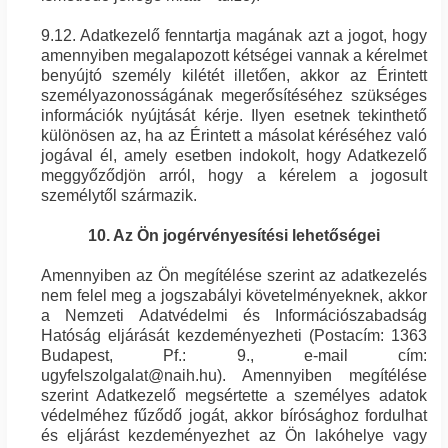
9.12. Adatkezelő fenntartja magának azt a jogot, hogy
amennyiben megalapozott kétségei vannak a kérelmet
benyújtó személy kilétét illetően, akkor az Érintett
személyazonosságának megerősítéséhez szükséges
információk nyújtását kérje. Ilyen esetnek tekinthető
különösen az, ha az Érintett a másolat kéréséhez való
jogával él, amely esetben indokolt, hogy Adatkezelő
meggyőződjön arról, hogy a kérelem a jogosult
személytől származik.
10. Az Ön jogérvényesítési lehetőségei
Amennyiben az Ön megítélése szerint az adatkezelés
nem felel meg a jogszabályi követelményeknek, akkor
a Nemzeti Adatvédelmi és Információszabadság
Hatóság eljárását kezdeményezheti (Postacím: 1363
Budapest, Pf.: 9., e-mail cím:
ugyfelszolgalat@naih.hu). Amennyiben megítélése
szerint Adatkezelő megsértette a személyes adatok
védelméhez fűződő jogát, akkor bírósághoz fordulhat
és eljárást kezdeményezhet az Ön lakóhelye vagy