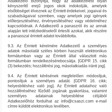
Adatkezelő bizonyítja, hogy az adatkezelést olyan
kényszerítő erejű jogos okok indokolják, amelyek
elsőbbséget élveznek az Érintett érdekeivel, jogaival és
szabadságaival szemben, vagy amelyek jogi igények
előterjesztéséhez, érvényesítéséhez vagy védelméhez
kapcsolódnak. A Adatkezelő a panaszról és az annak
alapján tett intézkedésekről értesíti azokat, akik részére
a panasszal érintett adatot továbbította.
9.3. Az Érintett kérelmére Adatkezelő a személyes
adatok másolatát széles körben használt elektronikus
formátumban vagy az Érintett által választott más
formátumban rendelkezésérebocsátja. [GDPR 15. cikk
(3) bekezdés; hozzáférési jog, másolatkiadás iránti jog].
9.4. Az Érintett kérésének megfelelően módosítjuk,
pontosítjuk a személyes adatát. [GDPR 16. cikk;
helyesbítéshez való jog]. Az Érintett adataihoz való
hozzáféréséhez fűződő jogának gyakorlása, valamint
személyes adatainak helyesbítése céljából
info@csaszi.com
Adatkezelőhöz fordulhat az
e-mail
címre küldött elektronikus levélben.