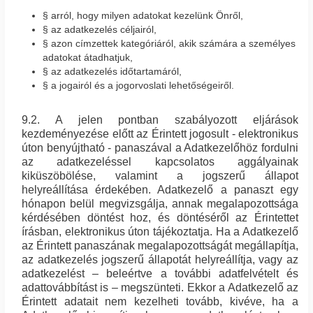
§ arról, hogy milyen adatokat kezelünk Önről,
§ az adatkezelés céljairól,
§ azon címzettek kategóriáról, akik számára a személyes
adatokat átadhatjuk,
§ az adatkezelés időtartamáról,
§ a jogairól és a jogorvoslati lehetőségeiről.
9.2. A jelen pontban szabályozott eljárások
kezdeményezése előtt az Érintett jogosult - elektronikus
úton benyújtható - panaszával a Adatkezelőhöz fordulni
az adatkezeléssel kapcsolatos aggályainak
kiküszöbölése, valamint a jogszerű állapot
helyreállítása érdekében. Adatkezelő a panaszt egy
hónapon belül megvizsgálja, annak megalapozottsága
kérdésében döntést hoz, és döntéséről az Érintettet
írásban, elektronikus úton tájékoztatja. Ha a Adatkezelő
az Érintett panaszának megalapozottságát megállapítja,
az adatkezelés jogszerű állapotát helyreállítja, vagy az
adatkezelést – beleértve a további adatfelvételt és
adattovábbítást is – megszünteti. Ekkor a Adatkezelő az
Érintett adatait nem kezelheti tovább, kivéve, ha a