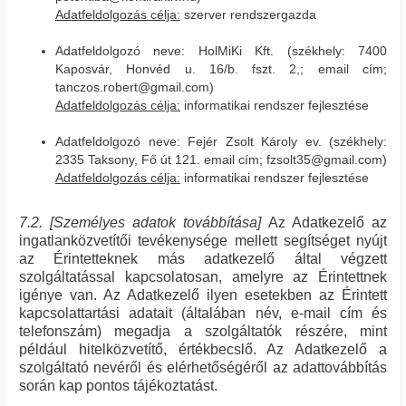
Adatfeldolgozás célja:
szerver rendszergazda
Adatfeldolgozó neve: HolMiKi Kft. (székhely: 7400
Kaposvár, Honvéd u. 16/b. fszt. 2,; email cím;
tanczos.robert@gmail.com)
Adatfeldolgozás célja:
informatikai rendszer fejlesztése
Adatfeldolgozó neve: Fejér Zsolt Károly ev. (székhely:
2335 Taksony, Fő út 121. email cím; fzsolt35@gmail.com)
Adatfeldolgozás célja:
informatikai rendszer fejlesztése
7.2. [Személyes adatok továbbítása]
Az Adatkezelő az
ingatlanközvetítői tevékenysége mellett segítséget nyújt
az Érintetteknek más adatkezelő által végzett
szolgáltatással kapcsolatosan, amelyre az Érintettnek
igénye van. Az Adatkezelő ilyen esetekben az Érintett
kapcsolattartási adatait (általában név, e-mail cím és
telefonszám) megadja a szolgáltatók részére, mint
például hitelközvetítő, értékbecslő. Az Adatkezelő a
szolgáltató nevéről és elérhetőségéről az adattovábbítás
során kap pontos tájékoztatást.