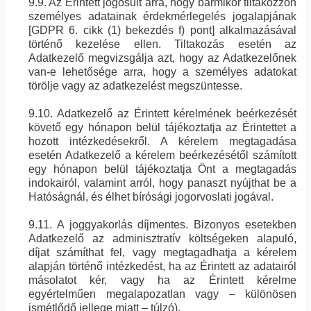
9.9. Az Érintett jogosult arra, hogy bármikor tiltakozzon
személyes adatainak érdekmérlegelés jogalapjának
[GDPR 6. cikk (1) bekezdés f) pont] alkalmazásával
történő kezelése ellen. Tiltakozás esetén az
Adatkezelő megvizsgálja azt, hogy az Adatkezelőnek
van-e lehetősége arra, hogy a személyes adatokat
törölje vagy az adatkezelést megszüntesse.
9.10. Adatkezelő az Érintett kérelmének beérkezését
követő egy hónapon belül tájékoztatja az Érintettet a
hozott intézkedésekről. A kérelem megtagadása
esetén Adatkezelő a kérelem beérkezésétől számított
egy hónapon belül tájékoztatja Önt a megtagadás
indokairól, valamint arról, hogy panaszt nyújthat be a
Hatóságnál, és élhet bírósági jogorvoslati jogával.
9.11. A joggyakorlás díjmentes. Bizonyos esetekben
Adatkezelő az adminisztratív költségeken alapuló,
díjat számíthat fel, vagy megtagadhatja a kérelem
alapján történő intézkedést, ha az Érintett az adatairól
másolatot kér, vagy ha az Érintett kérelme
egyértelműen megalapozatlan vagy – különösen
ismétlődő jellege miatt – túlzó).