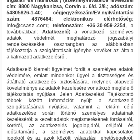
Ingatlan és Hiteliroda
) (székhely/hivatalos levelezési
cím:
8800
Nagykanizsa
,
Corvin u. 6/d. 3/8.
; adószám:
54805826-1-40
; cégjegyzékszám/EV.nyilvántartási
szám:
4876464
; elektronikus elérhetőség:
info@csaszi.com
; telefonszám:
+36-30-959-2254
,
a
továbbiakban:
Adatkezelő
) a vonatkozó, személyes
adatok védelmét meghatározó jogszabályi
rendelkezésekkel összhangban az alábbiakban
tájékoztatja a szolgáltatásait igénybe vevőket az általa
alkalmazott adatkezelésről.
Adatkezelő kiemelt figyelmet fordít a személyes adatok
védelmére, emiatt mindenkor ügyel a tisztességes és
átlátható adatkezelés biztosítására, melynek alapvető
követelménye az adatok kezelésére vonatkozó megfelelő
tájékoztatás nyújtása. Jelen Adatkezelési Tájékoztató
többek között információt nyújt a Adatkezelő
szolgáltatásának nyújtása, valamint a reklám célú
adatkezelése során történő személyes adatainak
kezeléséről: a kezelt adatok megismerésének forrásairól,
köréről, az adatkezelés jogalapjáról, céljáról és
időtartamáról, a személyes adatokkal kapcsolatos
jogokról és az azok közötti választási lehetőségekről,