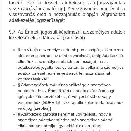
történő levél küldéssel is lehetőség van [hozzájárulás
visszavonásához való jog]. A visszavonás nem érinti a
visszavonás előtt a hozzájárulás alapján végrehajtott
adatkezelés jogszerűségét.
9.7. Az Érintett jogosult kérelmezni a személyes adatok
kezelésének korlátozását (zárolását)
§ ha vitatja a személyes adatok pontosságát, akkor azon
időtartamig kérheti az adatok zárolását, amíg Adatkezelő
ellenőrizi a személyes adatok pontosságát; ha az
adatkezelés jogellenes, és az Érintett ellenzi a személyes
adatok törlését, és ehelyett azok felhasználásának
korlátozását kéri;
§ Adatkezelőnek már nincs szüksége a személyes
adatokra, de az Érintett kéri az adatok zárolását jogi
igények előterjesztéséhez, érvényesítéséhez vagy
védelméhez [GDPR 18. cikk; adatkezelés korlátozásához
való jog (zárolás)]
§ Adatkezelő zárolási kérelmét úgy teljesíti, hogy a
személyes adatokat minden más személyes adattól
elkülönítetten tárolja. Így például elektronikus