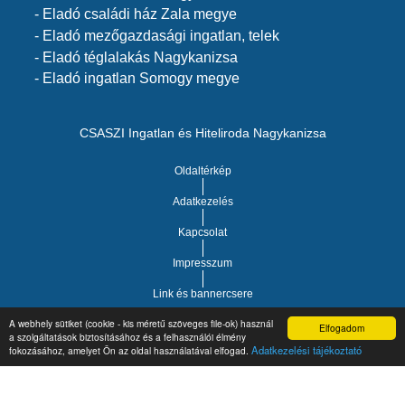
- Eladó családi ház Zala megye
- Eladó mezőgazdasági ingatlan, telek
- Eladó téglalakás Nagykanizsa
- Eladó ingatlan Somogy megye
CSASZI Ingatlan és Hiteliroda Nagykanizsa
Oldaltérkép
Adatkezelés
Kapcsolat
Impresszum
Link és bannercsere
A webhely sütiket (cookie - kis méretű szöveges file-ok) használ
Elfogadom
Vár-Köz Kft. - Ingatlan nyilvántartó, ügyviteli és
a szolgáltatások biztosításához és a felhasználói élmény
Copyright © 2021.
Adatkezelési tájékoztató
fokozásához, amelyet Ön az oldal használatával elfogad.
adminisztrációs szoftver