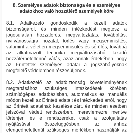
8. Személyes adatok biztonsága és a személyes
adatokhoz való hozzáférő személyek köre
8.1. Adatkezelő gondoskodik a kezelt adatok
biztonságáról, és minden intézkedést megtesz a
jogosulatlan hozzáférés, megváltoztatás, továbbítás,
nyilvánosságra hozatal, törlés vagy megsemmisítés,
valamint a véletlen megsemmisülés és sérülés, továbbá
az alkalmazott technika megváltozásából fakadó
hozzáférhetetlenné válás, azaz annak érdekében, hogy
az Érintettek személyes adatai a jogszabályoknak
megfelelő védelemben részesüljenek.
8.2. Adatkezelő az adatbiztonság követelményének
megtartásához szükséges intézkedések körében
számítógépes adatbázisban, automatikus és manuális
módon kezeli az Érintett adatait és intézkedett arról, hogy
az Érintett adatainak kezelése zárt, és minden esetben
jelszóval védett rendszerben, merevlemezre mentve
történjen és e rendszereket csak a szolgáltatás
nyújtásával összefüggésben, az ahhoz
elengedhetetlenül szükséges mértékben használják az