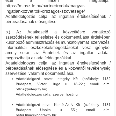
ezen a linken megtalálja:
https://miosz.lc.hu/partnerirodak/magyar-
ingatlankozvetitok-orszagos-szovetsege/
Adatfeldolgozás célja: az ingatlan értékesítésének /
bérbeadásának elősegítése
b.) Az Adatkezelő a közvetítésre vonatkozó
szerződésének teljesítése és dokumentálása érdekében
különböző adminisztrációs és munkafolyamat szervezési
informatikai eszközöket/megoldásokat vesz igénybe,
amely során az Érintettek és az ingatlan adatait
megoszthatja az adatfeldolgozókkal.
Adatfeldolgozás célja
: az ingatlan értékesítésének /
bérbeadásának elősegítése és a közvetítői tevékenység
szervezése, valamint dokumentálása.
Adatfeldolgozó neve: Integrity Kft. (székhely: 1132
Budapest, Victor Hugo u. 18-22.; email cím;
office@integrity.hu)
Adatfeldolgozás célja:
szerver hosting
Adatfeldolgozó neve: Kontír-Aktív Kft. (székhely: 1131
Budapest Unoka u 55.; email cím;
peter.tiba@kontiraktiv.hu)