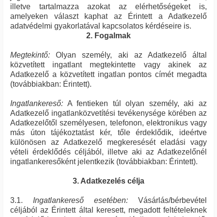
illetve tartalmazza azokat az elérhetőségeket is,
amelyeken választ kaphat az Érintett a Adatkezelő
adatvédelmi gyakorlatával kapcsolatos kérdéseire is.
2. Fogalmak
Megtekintő:
Olyan személy, aki az Adatkezelő által
közvetített ingatlant megtekintette vagy akinek az
Adatkezelő a közvetített ingatlan pontos címét megadta
(továbbiakban: Érintett).
Ingatlankereső:
A fentieken túl olyan személy, aki az
Adatkezelő ingatlanközvetítési tevékenysége körében az
Adatkezelőtől személyesen, telefonon, elektronikus vagy
más úton tájékoztatást kér, tőle érdeklődik, ideértve
különösen az Adatkezelő megkeresését eladási vagy
vételi érdeklődés céljából, illetve aki az Adatkezelőnél
ingatlankeresőként jelentkezik (továbbiakban: Érintett).
3. Adatkezelés célja
3.1.
Ingatlankereső esetében:
Vásárlás/bérbevétel
céljából az Érintett által keresett, megadott feltételeknek