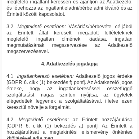
megfelelő ingatlant keressen és ajánljon az Adatkezelő,
és létrehozza az ingatlant eladni/bérbe adni kívánó és az
Érintett közötti kapcsolatot.
3.2.
Megtekintő esetében:
Vásárlás/bérbevétel céljából
az Érintett által keresett, megadott feltételeknek
megfelelő ingatlan címének kiadása, ingatlan
megmutatásának megszervezése az Adatkezelő
megszervezésével.
4. Adatkezelés jogalapja
4.1.
Ingatlankereső esetében:
Adatkezelő jogos érdeke
[GDPR 6. cikk (1) bekezdés f) pont]. Az Adatkezelő jogos
érdeke, hogy az ingatlankereséssel összefüggő
szolgáltatást magas szinten nyújtsa, az ügyfelek
elégedettek legyenek a szolgáltatásával, illetve ezen
keresztül növelje a forgalmát.
4.2.
Megtekintő esetében:
az Érintett hozzájárulása
[GDPR 6. cikk (1) bekezdés a) pont]. Az Érintett a
hozzájárulását a megtekintési elismervény önkéntes
kitöltésével adja meg.