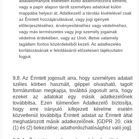
adatállományok esetében külső adathordozóra kimenti,
vagy a papír alapon tárolt személyes adatokat külön
mappába helyezi át. Adatkezelő a tárolás kivételével csak
az Érintett hozzájárulásával, vagy jogi igények
előterjesztéséhez, érvényesítéséhez vagy védelméhez,
vagy más természetes vagy jogi személy jogainak
védelme érdekében, vagy az Unió, illetve valamely
tagállam fontos közérdekéből kezeli. Az adatkezelés
korlátozásának e feloldásáról előzetesen tájékoztatni
fogjuk.
9.8. Az Érintett jogosult arra, hogy személyes adatait
széles körben használt, géppel olvasható, tagolt
formátumban megkapja, továbbá jogosult arra, hogy
ezeket az adatokat egy másik adatkezelőnek
továbbítsa. Ezen túlmenően Adatkezelő biztosítja,
hogy erre irányuló kifejezett kérelme esetén
közvetlenül továbbítja Érintett adatait az Érintett által
meghatározott másik adatkezelőnek. [GDPR 20. cikk
(1) és (2) bekezdése; adathordozhatósághoz való jog].