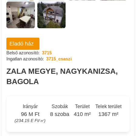
Eladó ház
Belső azonosító:
3715
Ingatlan azonosító:
3715_csaszi
ZALA MEGYE, NAGYKANIZSA,
BAGOLA
Irányár
Szobák
Terület
Telek terület
96 M Ft
8 szoba
410 m²
1367 m²
(234.15 E Ft/㎡)