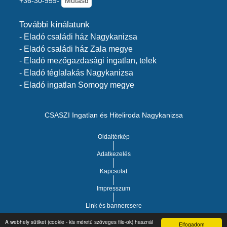
+36-30-959-
Mutasd
További kínálatunk
- Eladó családi ház Nagykanizsa
- Eladó családi ház Zala megye
- Eladó mezőgazdasági ingatlan, telek
- Eladó téglalakás Nagykanizsa
- Eladó ingatlan Somogy megye
CSASZI Ingatlan és Hiteliroda Nagykanizsa
Oldaltérkép
Adatkezelés
Kapcsolat
Impresszum
Link és bannercsere
A webhely sütiket (cookie - kis méretű szöveges file-ok) használ
Elfogadom