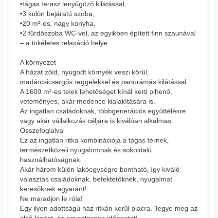
•tágas terasz lenyűgöző kilátással,
•3 külön bejáratú szoba,
•20 m²-es, nagy konyha,
•2 fürdőszoba WC-vel, az egyikben épített finn szaunával
– a tökéletes relaxáció helye.
A környezet
A házat zöld, nyugodt környék veszi körül,
madárcsicsergős reggelekkel és panorámás kilátással.
A 1600 m²-es telek lehetőséget kínál kerti pihenő,
veteményes, akár medence kialakítására is.
Az ingatlan családoknak, többgenerációs együttélésre
vagy akár vállalkozás céljára is kiválóan alkalmas.
Összefoglalva
Ez az ingatlan ritka kombinációja a tágas térnek,
természetközeli nyugalomnak és sokoldalú
használhatóságnak.
Akár három külön lakóegységre bontható, így kiváló
választás családoknak, befektetőknek, nyugalmat
keresőknek egyaránt!
Ne maradjon le róla!
Egy ilyen adottságú ház ritkán kerül piacra. Tegye meg az