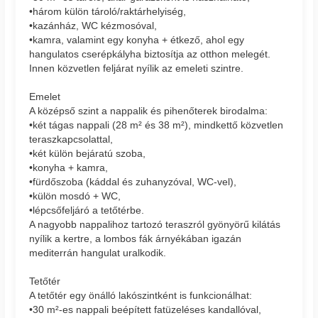
•három külön tároló/raktárhelyiség,
•kazánház, WC kézmosóval,
•kamra, valamint egy konyha + étkező, ahol egy
hangulatos cserépkályha biztosítja az otthon melegét.
Innen közvetlen feljárat nyílik az emeleti szintre.
Emelet
A középső szint a nappalik és pihenőterek birodalma:
•két tágas nappali (28 m² és 38 m²), mindkettő közvetlen
teraszkapcsolattal,
•két külön bejáratú szoba,
•konyha + kamra,
•fürdőszoba (káddal és zuhanyzóval, WC-vel),
•külön mosdó + WC,
•lépcsőfeljáró a tetőtérbe.
A nagyobb nappalihoz tartozó teraszról gyönyörű kilátás
nyílik a kertre, a lombos fák árnyékában igazán
mediterrán hangulat uralkodik.
Tetőtér
A tetőtér egy önálló lakószintként is funkcionálhat:
•30 m²-es nappali beépített fatüzeléses kandallóval,