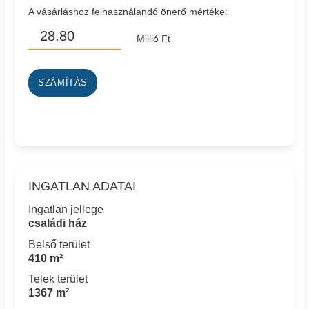
A vásárláshoz felhasználandó önerő mértéke:
Millió Ft
SZÁMÍTÁS
INGATLAN ADATAI
Ingatlan jellege
családi ház
Belső terület
410 m²
Telek terület
1367 m²