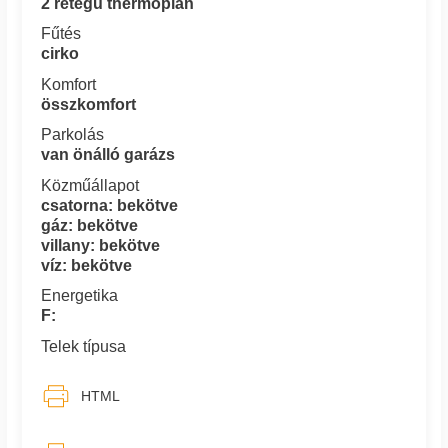
2 rétegű thermoplan
Fűtés
cirko
Komfort
összkomfort
Parkolás
van önálló garázs
Közműállapot
csatorna: bekötve
gáz: bekötve
villany: bekötve
víz: bekötve
Energetika
F:
Telek típusa
HTML