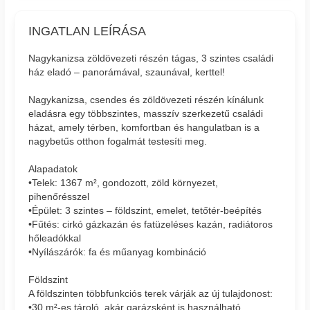
INGATLAN LEÍRÁSA
Nagykanizsa zöldövezeti részén tágas, 3 szintes családi
ház eladó – panorámával, szaunával, kerttel!
Nagykanizsa, csendes és zöldövezeti részén kínálunk
eladásra egy többszintes, masszív szerkezetű családi
házat, amely térben, komfortban és hangulatban is a
nagybetűs otthon fogalmát testesíti meg.
Alapadatok
•Telek: 1367 m², gondozott, zöld környezet,
pihenőrésszel
•Épület: 3 szintes – földszint, emelet, tetőtér-beépítés
•Fűtés: cirkó gázkazán és fatüzeléses kazán, radiátoros
hőleadókkal
•Nyílászárók: fa és műanyag kombináció
Földszint
A földszinten többfunkciós terek várják az új tulajdonost:
•30 m²-es tároló, akár garázsként is használható,