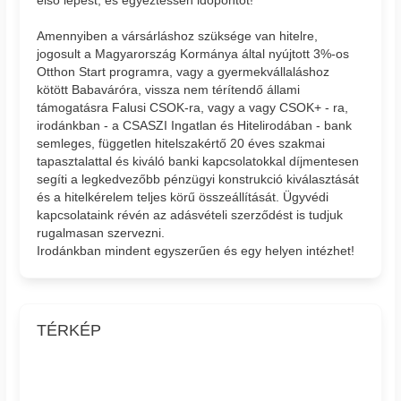
első lépést, és egyeztessen időpontot!
Amennyiben a vársárláshoz szüksége van hitelre,
jogosult a Magyarország Kormánya által nyújtott 3%-os
Otthon Start programra, vagy a gyermekvállaláshoz
kötött Babaváróra, vissza nem térítendő állami
támogatásra Falusi CSOK-ra, vagy a vagy CSOK+ - ra,
irodánkban - a CSASZI Ingatlan és Hitelirodában - bank
semleges, független hitelszakértő 20 éves szakmai
tapasztalattal és kiváló banki kapcsolatokkal díjmentesen
segíti a legkedvezőbb pénzügyi konstrukció kiválasztását
és a hitelkérelem teljes körű összeállítását. Ügyvédi
kapcsolataink révén az adásvételi szerződést is tudjuk
rugalmasan szervezni.
Irodánkban mindent egyszerűen és egy helyen intézhet!
TÉRKÉP